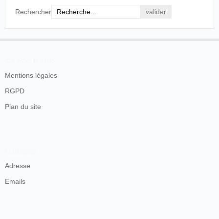
Rechercher
Don Juan Ansaldo
"La Ilustración" tiene hoi el honor de publicar en
una de sus pájinas el retrato del empresario activo i
trabajador, así como del hombre caballeroso i lleno
siempre de buena voluntad.
En savoir plus
Juan Ansaldo es oriundo de Italia, i como todos sus
compatriotas, lleva en su pecho el orgullo de hacer i
Mentions légales
pensar que el suelo donde vive trabajando es su
RGPD
única patria, por la cual debe empeñarse para que
esta alcance el adelanto i progreso que sus hijos
Plan du site
anhelan.
El público santiaguino debe a Ansaldo horas de
agradable entretencion; i el mundo social le admira
por su desprendimiento i espíritu altruístico i
filantrópico que le hace sobresalir de entre sus
Contacts
colegas.
La esposicion de 1884, premió su talento de
Adresse
arquitecto, por la presentacion de un modelo de
Emails
teatro, echo en miniatura, Valparaiso lo distingue al
admirar la construcción del proscenio del Teatro
Victoria i Concepcion lo ha premiado moralmente
por el éxito alcanzado con el sobresaliente edificio