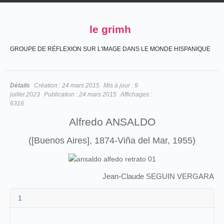
le grimh
GROUPE DE RÉFLEXION SUR L'IMAGE DANS LE MONDE HISPANIQUE
Détails
Création :
24 mars 2015
Mis à jour :
9
juillet 2023
Publication :
24 mars 2015
Affichages :
6316
Alfredo ANSALDO
([Buenos Aires], 1874-Viña del Mar, 1955)
Jean-Claude SEGUIN VERGARA
1