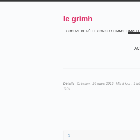
le grimh
GROUPE DE RÉFLEXION SUR L'IMAGE DANS L
AC
Détails
Création :
24 mars 2015
Mis à jour :
3 ju
1104
1