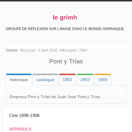
le grimh
GROUPE DE RÉFLEXION SUR L'IMAGE DANS LE MONDE HISPANIQUE
Détails
Mis à jour :
1 avril 2026
Affichages :
7445
Pont y Trías
historique
catalogue
1902
1903
1904
Empresa Pont y Trías de Juan José Pont y Trías.
Cine 1896-1906
APPAREILS