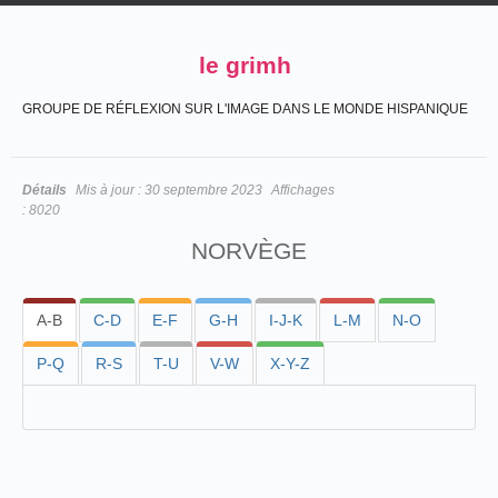
le grimh
GROUPE DE RÉFLEXION SUR L'IMAGE DANS LE MONDE HISPANIQUE
Détails
Mis à jour :
30 septembre 2023
Affichages
:
8020
NORVÈGE
A-B
C-D
E-F
G-H
I-J-K
L-M
N-O
P-Q
R-S
T-U
V-W
X-Y-Z