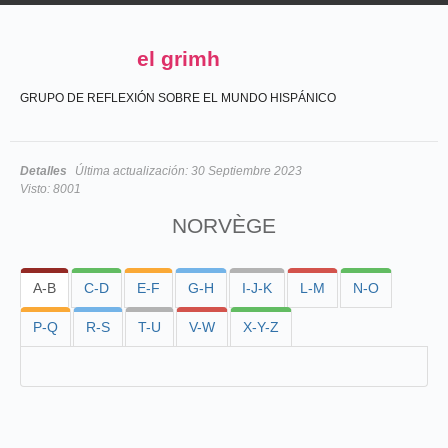
el grimh
GRUPO DE REFLEXIÓN SOBRE EL MUNDO HISPÁNICO
Detalles
Última actualización:
30 Septiembre 2023
Visto:
8001
NORVÈGE
A-B
C-D
E-F
G-H
I-J-K
L-M
N-O
P-Q
R-S
T-U
V-W
X-Y-Z