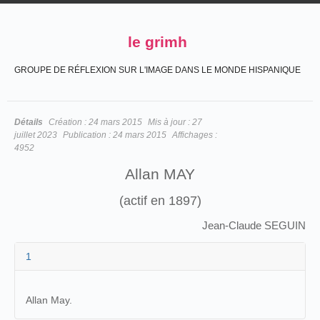
le grimh
GROUPE DE RÉFLEXION SUR L'IMAGE DANS LE MONDE HISPANIQUE
Détails
Création :
24 mars 2015
Mis à jour :
27
juillet 2023
Publication :
24 mars 2015
Affichages :
4952
Allan MAY
(actif en 1897)
Jean-Claude SEGUIN
1
Allan May.