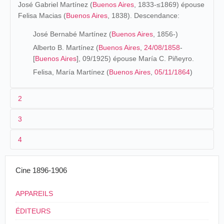
José Gabriel Martínez (
Buenos Aires
, 1833-≤1869) épouse
Felisa Macias (
Buenos Aires
, 1838). Descendance:
José Bernabé Martínez (
Buenos Aires
, 1856-)
Alberto B. Martínez (
Buenos Aires
,
24/08/1858
-
[
Buenos Aires
], 09/1925) épouse María C. Piñeyro.
Felisa, María Martínez (
Buenos Aires
,
05/11/1864
)
2
3
Los orígenes (1868-1900)
4
Alberto B. Martínez se queda sin padre cuando todavía es
un niño. En el
censo de 1869
vive con su madre que
trabaja como sirvienta, y sus hermanos José Bernabé,
Cine 1896-1906
dependiente, y Felisa. Tras estudiar en escuelas públicas,
despierta un interés particular por las estadísticas y sus
APPAREILS
conocimientos hacen que el Ayuntamiento de
Buenos
ÉDITEURS
Aires
le encargue la dirección del censo de 1887 y que el
gobierno haga lo proprio con el de 1895. Llega a ocupar