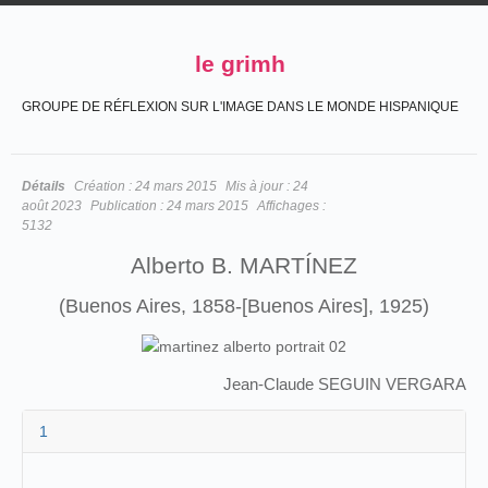
le grimh
GROUPE DE RÉFLEXION SUR L'IMAGE DANS LE MONDE HISPANIQUE
Détails
Création :
24 mars 2015
Mis à jour :
24
août 2023
Publication :
24 mars 2015
Affichages :
5132
Alberto B. MARTÍNEZ
(Buenos Aires, 1858-[Buenos Aires], 1925)
Jean-Claude SEGUIN VERGARA
1