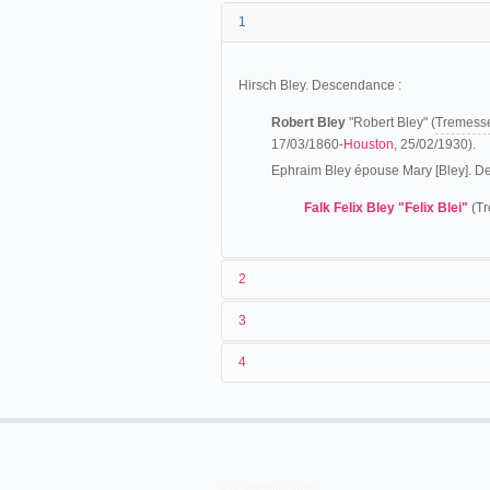
1
Hirsch Bley. Descendance :
Robert Bley
"Robert Bley" (
Tremess
17/03/1860-
Houston
, 25/02/1930).
Ephraim Bley épouse Mary [Bley]. 
Falk Felix Bley "Felix Blei"
(Tr
2
3
Originaire d'
Allemagne
, Robert Blei qui
4
Portland, il s'installe à
Chicago
où il obti
street and Cottage Grove avenue). Le Schill
vaudevilles de qualité. Robert Blei a pour
ROBERT BLEI GETS THE SCHI
En savoir plus