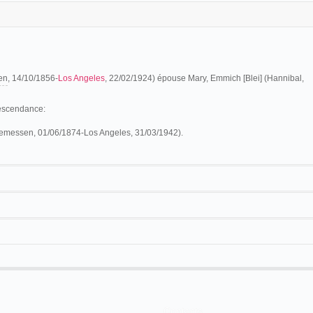
en
, 14/10/1856-
Los Angeles
, 22/02/1924) épouse Mary, Emmich [Blei] (Hannibal,
Descendance:
emessen, 01/06/1874-Los Angeles, 31/03/1942).
er
tte
Hambourg
, le
1
avril 1875
, pour les
États-Unis
. Après
San Francisco
et
ent sa naturalisation le 25 octobre 1880. Il fait construire le Theater Royal (39th
er est le premier théâtre de la ville à présenter des spectacles de variétés et de
 représentant
William W. Freeman
:
LLER
Contacts