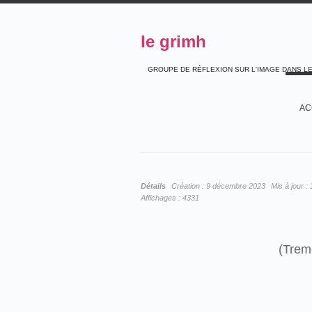
le grimh
GROUPE DE RÉFLEXION SUR L'IMAGE DANS L
AC
Détails
Création :
9 décembre 2023
Mis à jour :
Affichages :
4331
(Trem