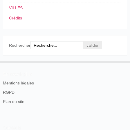
VILLES
Mr. Marc Klaw, formerly a Cleveland
Crédits
journalist, is now engaged exclusively in the service
of the Madison Square Theatre in suppressing
piracies of "Hazel Kirke" in the west. He should
have struck Bellaire this week.
Rechercher
The Chicago Daily Tribune
, Chicago, 12 février
1882, p. 9.
L'année suivante, il devient le directeur commercial de
Fanny Davenport :
En savoir plus
Mentions légales
Marc Klaw is to have the management of Fanny
Davenport's affairs next season. The fact is, Mr.
RGPD
Price made offers to three agents at one time to
Plan du site
take charge of the business, and each plumed
himself on having been the choice above all others.
Isn't that so, Mr. Morrissey?
The Inter Ocean
, Chicago, samedi 7 avril 1883, p.
Contacts
13.