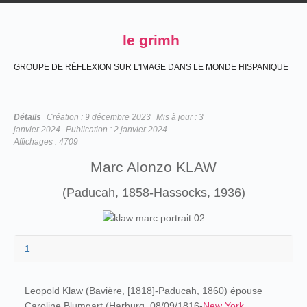
le grimh
GROUPE DE RÉFLEXION SUR L'IMAGE DANS LE MONDE HISPANIQUE
Détails
Création :
9 décembre 2023
Mis à jour :
3
janvier 2024
Publication :
2 janvier 2024
Affichages :
4709
Marc Alonzo KLAW
(Paducah, 1858-Hassocks, 1936)
1
Leopold Klaw (Bavière, [1818]-Paducah, 1860) épouse
Caroline Blumgart (Harburg, 08/09/1816-
New York
,