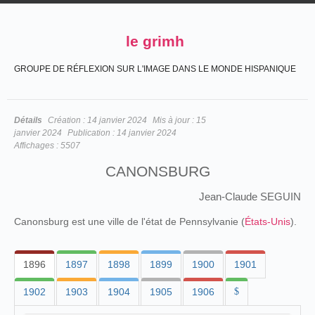
le grimh
GROUPE DE RÉFLEXION SUR L'IMAGE DANS LE MONDE HISPANIQUE
Détails
Création :
14 janvier 2024
Mis à jour :
15
janvier 2024
Publication :
14 janvier 2024
Affichages :
5507
CANONSBURG
Jean-Claude SEGUIN
Canonsburg est une ville de l'état de Pennsylvanie (
États-Unis
).
1896
1897
1898
1899
1900
1901
1902
1903
1904
1905
1906
$