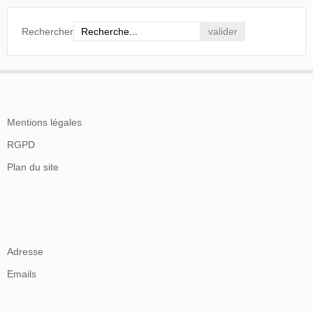
Un bref compte rendu publié quelques jours plus tard
évoque à nouveau la projection de vues animées :
Rechercher
A Good Entertainment.
The Amet Magniscope and Edison Phonograph
company at Morgan opera house last evening
gave a very good entertainment and were
En savoir plus
heartily applauded. They give a ladies and
children's matinee this afternoon, and will also
Mentions légales
show this evening. They have a fine collection of
RGPD
views, and are first-class people.
Plan du site
The Canonsburg Weekly Notes
, Canonsburg,
er
samedi 1
mai 1897, p. 1.
Contacts
Adresse
Emails