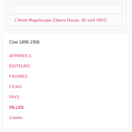
L'Amet Magniscope (Opera House, 30 avril 1897)
L'
Amet
Magniscope
propose des vues animées en avril
Cine 1896-1906
:
APPAREILS
A Great Entertainment.
See the Amet Magniscope & Edison Phonograph
ÉDITEURS
company in the opera house tonight. A triumph
of inventive skill. An instrument that projects
FIGURES
upon a screen life-size pictures and gives to
FILMS
them continuous motion absolutely true to life in
every feature and gesture, so realistic that you
PAYS
are carried away and believe the scene is
actually taking before you.
VILLES
The Canonsburg Weekly Notes
, Canonsburg,
Crédits
vendredi 20 avril 1897, p. 1.