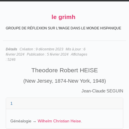
le grimh
GROUPE DE RÉFLEXION SUR L'IMAGE DANS LE MONDE HISPANIQUE
Détails
Création :
9 décembre 2023
Mis à jour :
6
février 2024
Publication :
5 février 2024
Affichages
:
5246
Theodore Robert HEISE
(New Jersey, 1874-New York, 1948)
Jean-Claude SEGUIN
1
Généalogie →
Wilhelm Christian Heise
.