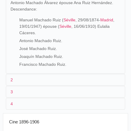
Antonio Machado Álvarez épouse Ana Ruiz Hernández.
Descendance:
Manuel Machado Ruiz (
Séville
, 29/08/1874-
Madrid
,
19/01/1947) épouse (
Séville
, 16/06/1910) Eulalia
Cáceres.
Antonio Machado Ruiz.
José Machado Ruiz.
Joaquín Machado Ruiz.
Francisco Machado Ruiz.
2
3
Manuel Machado comienza sus estudios en la Institución
4
Libre de Enseñanza, antes de completarlos con un
bachillerato y una licenciatura en Filosofía y Letras (1897)
por la universidad de Sevilla. Instalado luego en
Madrid
,
Cine 1896-1906
lleva una vida bohemia y va publicando sus poesías en
revistas como
El Álbum Ibero-Americano
. En 1898, sale