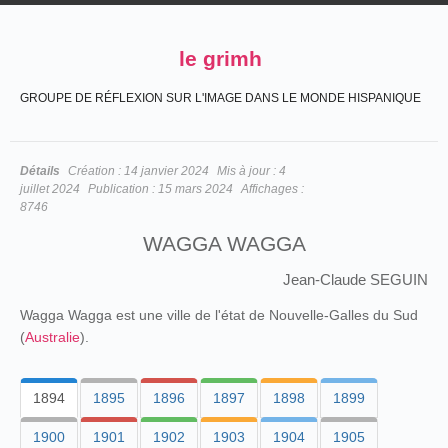
le grimh
GROUPE DE RÉFLEXION SUR L'IMAGE DANS LE MONDE HISPANIQUE
Détails
Création :
14 janvier 2024
Mis à jour :
4
juillet 2024
Publication :
15 mars 2024
Affichages :
8746
WAGGA WAGGA
Jean-Claude SEGUIN
Wagga Wagga est une ville de l'état de Nouvelle-Galles du Sud
(
Australie
).
1894
1895
1896
1897
1898
1899
1900
1901
1902
1903
1904
1905