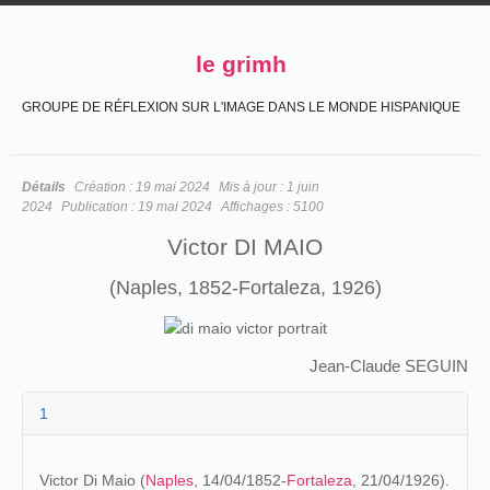
le grimh
GROUPE DE RÉFLEXION SUR L'IMAGE DANS LE MONDE HISPANIQUE
Détails
Création :
19 mai 2024
Mis à jour :
1 juin
2024
Publication :
19 mai 2024
Affichages :
5100
Victor DI MAIO
(Naples, 1852-Fortaleza, 1926)
Jean-Claude SEGUIN
1
Victor Di Maio (
Naples
, 14/04/1852-
Fortaleza
, 21/04/1926).