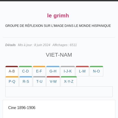
le grimh
GROUPE DE RÉFLEXION SUR L'IMAGE DANS LE MONDE HISPANIQUE
Détails
Mis à jour :
8 juin 2024
Affichages :
6511
VIET-NAM
A-B
C-D
E-F
G-H
I-J-K
L-M
N-O
P-Q
R-S
T-U
V-W
X-Y-Z
Cine 1896-1906