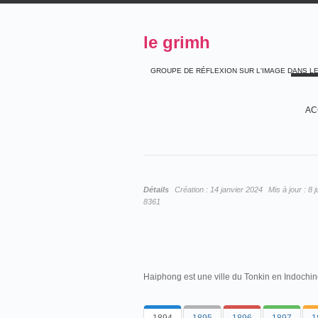
le grimh
GROUPE DE RÉFLEXION SUR L'IMAGE DANS L
AC
Détails
Création :
14 janvier 2024
Mis à jour :
8 
8361
Haiphong est une ville du Tonkin en Indochin