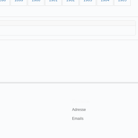
898
1899
1900
1901
1902
1903
1904
1905
Contacts
Adresse
Emails