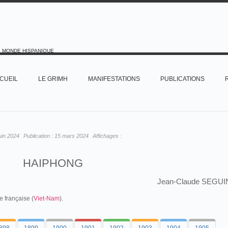
E MONDE HISPANIQUE
CUEIL
LE GRIMH
MANIFESTATIONS
PUBLICATIONS
juin 2024
Publication :
15 mars 2024
Affichages :
HAIPHONG
Jean-Claude SEGUI
e française (
Viet-Nam
).