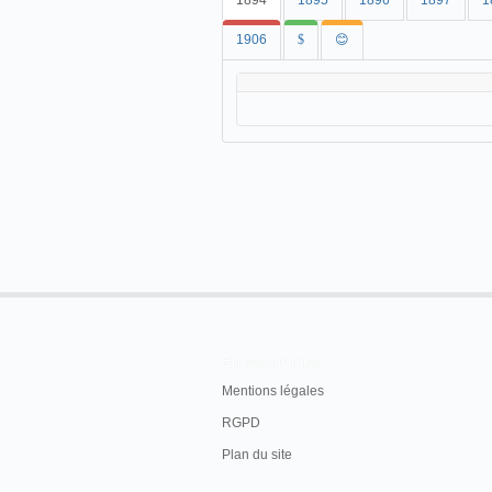
1894
1895
1896
1897
1
1906
$
😊
En savoir plus
Mentions légales
RGPD
Plan du site