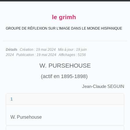
le grimh
GROUPE DE RÉFLEXION SUR L'IMAGE DANS LE MONDE HISPANIQUE
Détails
Création :
19 mai 2024
Mis à jour :
19 juin
2024
Publication :
19 mai 2024
Affichages :
5156
W. PURSEHOUSE
(actif en 1895-1898)
Jean-Claude SEGUIN
1
W. Pursehouse