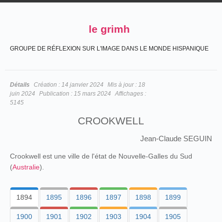
le grimh
GROUPE DE RÉFLEXION SUR L'IMAGE DANS LE MONDE HISPANIQUE
Détails
Création :
14 janvier 2024
Mis à jour :
18
juin 2024
Publication :
15 mars 2024
Affichages :
5145
CROOKWELL
Jean-Claude SEGUIN
Crookwell est une ville de l'état de Nouvelle-Galles du Sud
(
Australie
).
1894
1895
1896
1897
1898
1899
1900
1901
1902
1903
1904
1905