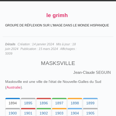
le grimh
GROUPE DE RÉFLEXION SUR L'IMAGE DANS LE MONDE HISPANIQUE
Détails
Création :
14 janvier 2024
Mis à jour :
18
juin 2024
Publication :
15 mars 2024
Affichages :
5009
MASKSVILLE
Jean-Claude SEGUIN
Masksville est une ville de l'état de Nouvelle-Galles du Sud
(
Australie
).
1894
1895
1896
1897
1898
1899
1900
1901
1902
1903
1904
1905