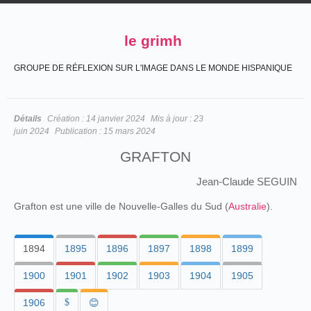
le grimh
GROUPE DE RÉFLEXION SUR L'IMAGE DANS LE MONDE HISPANIQUE
Détails
Création :
14 janvier 2024
Mis à jour :
23
juin 2024
Publication :
15 mars 2024
GRAFTON
Jean-Claude SEGUIN
Grafton est une ville de Nouvelle-Galles du Sud (
Australie
).
1894
1895
1896
1897
1898
1899
1900
1901
1902
1903
1904
1905
1906
$
😊