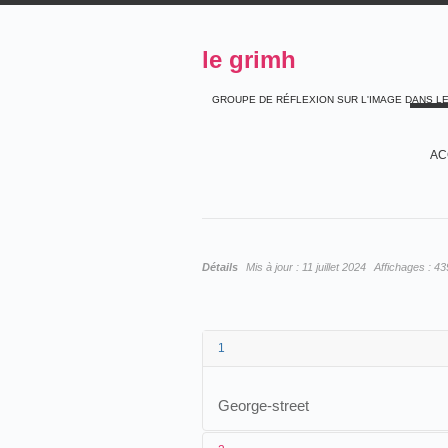
le grimh
GROUPE DE RÉFLEXION SUR L'IMAGE DANS L
AC
Détails
Mis à jour :
11 juillet 2024
Affichages :
43
1
George-street