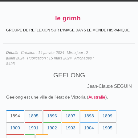
le grimh
GROUPE DE RÉFLEXION SUR L'IMAGE DANS LE MONDE HISPANIQUE
Détails
Création :
14 janvier 2024
Mis à jour :
2
juillet 2024
Publication :
15 mars 2024
Affichages :
5495
GEELONG
Jean-Claude SEGUIN
Geelong est une ville de l'état de Victoria (
Australie
).
1894
1895
1896
1897
1898
1899
1900
1901
1902
1903
1904
1905