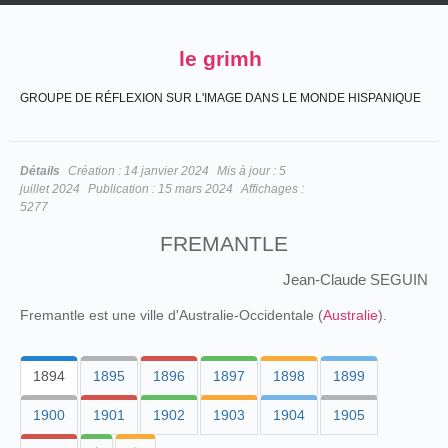
le grimh
GROUPE DE RÉFLEXION SUR L'IMAGE DANS LE MONDE HISPANIQUE
Détails
Création :
14 janvier 2024
Mis à jour :
5
juillet 2024
Publication :
15 mars 2024
Affichages :
5277
FREMANTLE
Jean-Claude SEGUIN
Fremantle est une ville d'Australie-Occidentale (
Australie
).
1894
1895
1896
1897
1898
1899
1900
1901
1902
1903
1904
1905