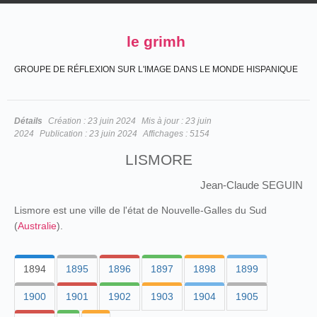
le grimh
GROUPE DE RÉFLEXION SUR L'IMAGE DANS LE MONDE HISPANIQUE
Détails
Création :
23 juin 2024
Mis à jour :
23 juin
2024
Publication :
23 juin 2024
Affichages :
5154
LISMORE
Jean-Claude SEGUIN
Lismore est une ville de l'état de Nouvelle-Galles du Sud
(
Australie
).
1894
1895
1896
1897
1898
1899
1900
1901
1902
1903
1904
1905