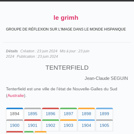
le grimh
GROUPE DE RÉFLEXION SUR L'IMAGE DANS LE MONDE HISPANIQUE
Détails
Création :
23 juin 2024
Mis à jour :
23 juin
2024
Publication :
23 juin 2024
TENTERFIELD
Jean-Claude SEGUIN
Tenterfield est une ville de l'état de Nouvelle-Galles du Sud
(
Australie
).
1894
1895
1896
1897
1898
1899
1900
1901
1902
1903
1904
1905