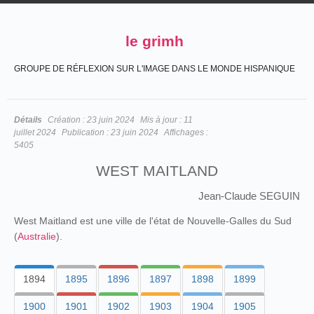
le grimh
GROUPE DE RÉFLEXION SUR L'IMAGE DANS LE MONDE HISPANIQUE
Détails
Création :
23 juin 2024
Mis à jour :
11
juillet 2024
Publication :
23 juin 2024
Affichages :
5405
WEST MAITLAND
Jean-Claude SEGUIN
West Maitland est une ville de l'état de Nouvelle-Galles du Sud
(
Australie
).
1894
1895
1896
1897
1898
1899
1900
1901
1902
1903
1904
1905