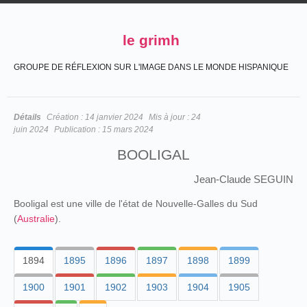
le grimh
GROUPE DE RÉFLEXION SUR L'IMAGE DANS LE MONDE HISPANIQUE
Détails
Création :
14 janvier 2024
Mis à jour :
24
juin 2024
Publication :
15 mars 2024
BOOLIGAL
Jean-Claude SEGUIN
Booligal est une ville de l'état de Nouvelle-Galles du Sud
(
Australie
).
1894
1895
1896
1897
1898
1899
1900
1901
1902
1903
1904
1905