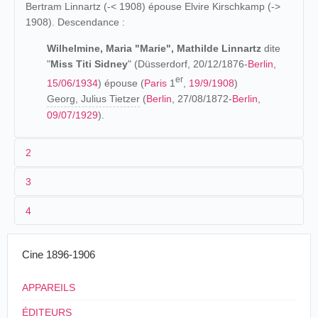
Bertram Linnartz (-< 1908) épouse Elvire Kirschkamp (->
1908). Descendance :
Wilhelmine, Maria "Marie", Mathilde Linnartz
dite
"
Miss Titi Sidney
" (Düsserdorf, 20/12/1876-
Berlin
,
er
15/06/1934
) épouse (
Paris
1
,
19/9/1908
)
Georg, Julius Tietzer
(
Berlin
, 27/08/1872-
Berlin
,
09/07/1929
).
2
3
Les origines (1876-1900)
4
Née en
Allemagne
, elle s'installe avec sa mère
1897
à
Paris
probablement au début des années 1890. C'est
Titi Sidney
(
H. O. Foersterling
)
sous le nom de scène "Miss Titi Sidney" que Marie Linnartz
Cine 1896-1906
commence à apparaître dans la presse parisienne en
1900
juin 1893
, alors qu'elle n'est âgée que de dix-sept ans. Elle
APPAREILS
SYDNEY'S JOUJOUX
figure comme l'une des artistes du spectacle du Cirque
ÉDITEURS
Fernando (Boulevard Rochechouart et rue des Martyrs) où
Le Bébé