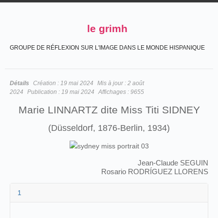
le grimh
GROUPE DE RÉFLEXION SUR L'IMAGE DANS LE MONDE HISPANIQUE
Détails
Création :
19 mai 2024
Mis à jour :
2 août
2024
Publication :
19 mai 2024
Affichages :
9655
Marie LINNARTZ dite Miss Titi SIDNEY
(Düsseldorf, 1876-Berlin, 1934)
Jean-Claude SEGUIN
Rosario RODRÍGUEZ LLORENS
1