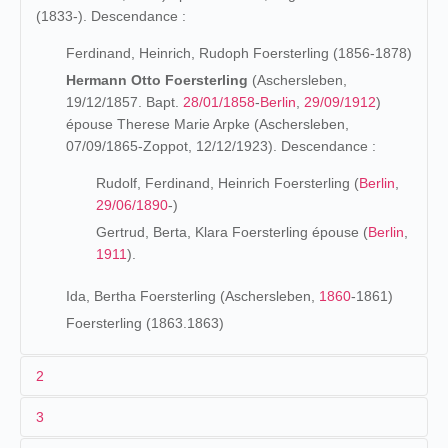
(1833-). Descendance :
Ferdinand, Heinrich, Rudoph Foersterling (1856-1878)
Hermann Otto Foersterling
(Aschersleben,
19/12/1857. Bapt.
28/01/1858
-
Berlin
,
29/09/1912
)
épouse Therese Marie Arpke (Aschersleben,
07/09/1865-Zoppot, 12/12/1923). Descendance :
Rudolf, Ferdinand, Heinrich Foersterling (
Berlin
,
29/06/1890
-)
Gertrud, Berta, Klara Foersterling épouse (
Berlin
,
1911
).
Ida, Bertha Foersterling (Aschersleben,
1860
-1861)
Foersterling (1863.1863)
2
3
Les origines (1857-1895)