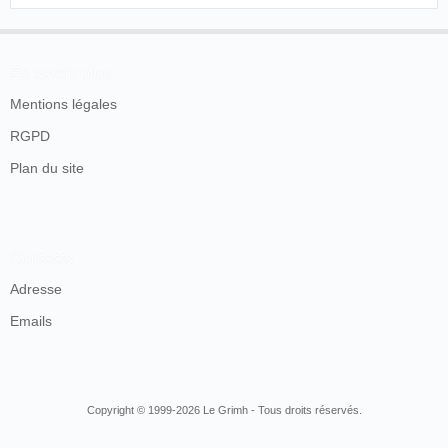
Foersterling & Co., Berlin "., Leipzigerstrasse 12
(jeder Art).
Strassburger Post
, Strasbourg, dimanche 7 juillet
En savoir plus
1895, p. 7.
Mentions légales
Le cinématographe (1896-1900)
RGPD
L'intérêt d'H. O. Foersterling pour les images animées est
Plan du site
sans doute précoce en considérant qu'il fait commerce
d'appareils optiques. Ses relations avec
Stollwerck
et le
Britannique
Birt Acres
qui est en train de travailler à un
appareil cinématographique ont ouvert l'hypothèse d'une
Contacts
possible collaboration. Toutefois, aucun document ne
Adresse
permet d'asseoir cette possibilité. Il faut attendre l'année
1896 pour disposer d'informations plus fiables.
Emails
Selon une publicité publiée dans
Der Komet
en décembre
1896, Hermann Otto Foersterling indique qu'il aurait vendu
un appareil cinématographique dès le mois de mai :
Copyright © 1999-2026 Le Grimh - Tous droits réservés.
Ich habe im Mai 1 Kinematographen verkauft,