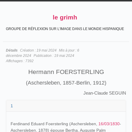
le grimh
GROUPE DE RÉFLEXION SUR L'IMAGE DANS LE MONDE HISPANIQUE
Détails
Création :
19 mai 2024
Mis à jour :
6
décembre 2024
Publication :
19 mai 2024
Affichages :
7392
Hermann FOERSTERLING
(Aschersleben, 1857-Berlin, 1912)
Jean-Claude SEGUIN
1
Ferdinand Eduard Foersterling (Aschersleben,
16/03/1830
-
Aschersleben, 1878) épouse Bertha, Auguste Palm