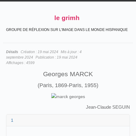
le grimh
GROUPE DE RÉFLEXION SUR L'IMAGE DANS LE MONDE HISPANIQUE
Détails
Création :
19 mai 2024
Mis à jour :
4
septembre 2024
Publication :
19 mai 2024
Affichages :
4599
Georges MARCK
(Paris, 1869-Paris, 1955)
Jean-Claude SEGUIN
1