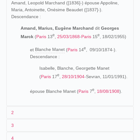
Amand, Leopold Marchand ([1836]-) épouse Appoline,
Maria, Antoinette, Onésime Beaudet ([1837]-).
Descendance :
Amand, Marius, Eugène Marchand
dit
Georges
e
e
Marck
(
Paris
13
,
25/03/1868
-
Paris
15
, 18/02/1955)
e
et
Blanche Manet
(
Paris
14
, 09/10/1874-).
Descendance :
Isabelle, Blanche, Georgette Manet
e
(
Paris
17
,
28/10/1904
-Sevran, 11/01/1991).
e
épouse Blanche Manet (
Paris
7
,
18/08/1908
).
2
3
Les origines (1869-1898)
4