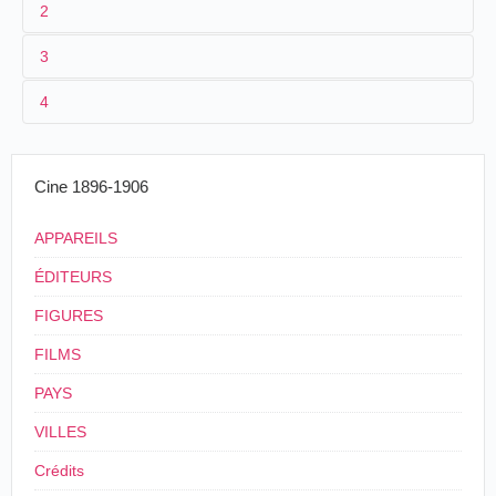
2
3
1
Parnaland
Onésime Richeux
4
2
n.c.
Auguste Laurent
.
3
<21/03/1901
40 fr.
4
[
France
]
Cine 1896-1906
APPAREILS
ÉDITEURS
FIGURES
FILMS
PAYS
VILLES
Crédits