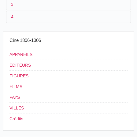
3
1
Parnaland
Onésime Richeux
4
2
n.c.
Auguste Laurent
.
3
<21/03/1901
40 fr.
4
[
France
]
Cine 1896-1906
APPAREILS
ÉDITEURS
FIGURES
FILMS
PAYS
VILLES
Crédits