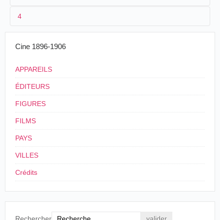
1
Parnaland
Onésime Richeux
4
2
n.c.
Gérard. Romanus.
3
<21/03/1901
40 fr.
Cine 1896-1906
4
[
France
]
APPAREILS
ÉDITEURS
FIGURES
FILMS
PAYS
VILLES
Crédits
Rechercher