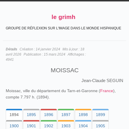
le grimh
GROUPE DE RÉFLEXION SUR L'IMAGE DANS LE MONDE HISPANIQUE
Détails
Création :
14 janvier 2024
Mis à jour :
18
avril 2026
Publication :
15 mars 2024
Affichages :
4941
MOISSAC
Jean-Claude SEGUIN
Moissac, ville du département du Tarn-et-Garonne (
France
),
compte 7.797 h. (1894).
1894
1895
1896
1897
1898
1899
1900
1901
1902
1903
1904
1905