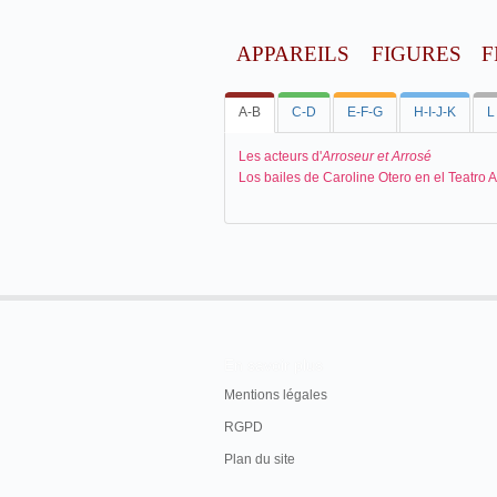
APPAREILS
FIGURES
F
A-B
C-D
E-F-G
H-I-J-K
L
Les acteurs d'
Arroseur et Arrosé
Los bailes de Caroline Otero en el Teatro
En savoir plus
Mentions légales
RGPD
Plan du site