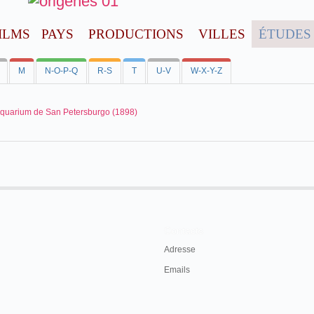
ILMS
PAYS
PRODUCTIONS
VILLES
ÉTUDES
M
N-O-P-Q
R-S
T
U-V
W-X-Y-Z
 Aquarium de San Petersburgo (1898)
Contacts
Adresse
Emails