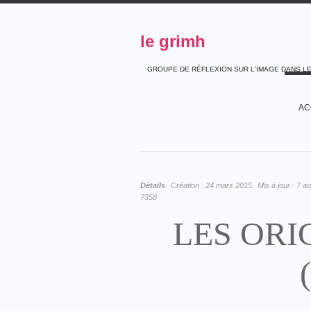
le grimh
GROUPE DE RÉFLEXION SUR L'IMAGE DANS L
AC
Détails
Création :
24 mars 2015
Mis à jour :
7 ao
7358
LES ORI