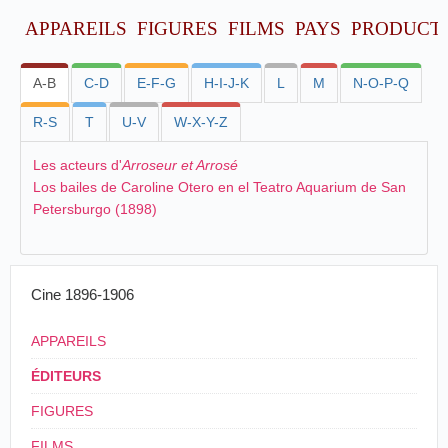
APPAREILS
FIGURES
FILMS
PAYS
PRODUCT
A-B
C-D
E-F-G
H-I-J-K
L
M
N-O-P-Q
R-S
T
U-V
W-X-Y-Z
Les acteurs d'
Arroseur et Arrosé
Los bailes de Caroline Otero en el Teatro Aquarium de San
Petersburgo (1898)
Cine 1896-1906
APPAREILS
ÉDITEURS
FIGURES
FILMS