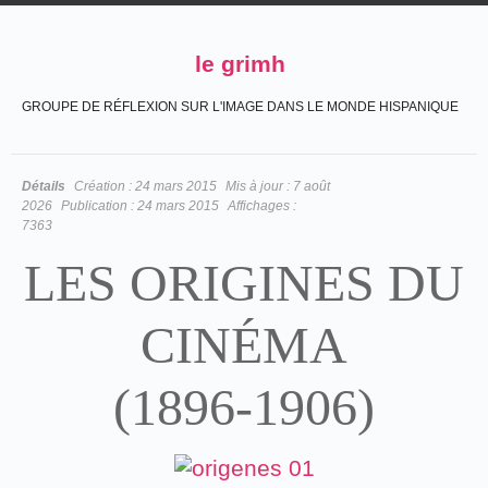
le grimh
GROUPE DE RÉFLEXION SUR L'IMAGE DANS LE MONDE HISPANIQUE
Détails
Création :
24 mars 2015
Mis à jour :
7 août
2026
Publication :
24 mars 2015
Affichages :
7363
LES ORIGINES DU
CINÉMA
(1896-1906)