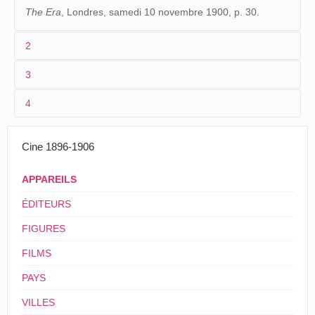
The Era
, Londres, samedi 10 novembre 1900, p. 30.
2
3
1
Warwick Trading Company
. 5877.
4
2
Joseph Rosenthal
3
<10/11/1900
100 ft.
Cine 1896-1906
4
Chine
.
Hong Kong
.
APPAREILS
ÉDITEURS
FIGURES
FILMS
PAYS
VILLES