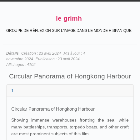
le grimh
GROUPE DE RÉFLEXION SUR L'IMAGE DANS LE MONDE HISPANIQUE
Détails
Création :
23 avril 2024
Mis à jour :
4
novembre 2024
Publication :
23 avril 2024
Affichages :
4105
Circular Panorama of Hongkong Harbour
1
Circular Panorama of Hongkong Harbour
Showing immense warehouses fronting the sea, while
many battleships, transports, torpedo boats, and other craft
are most prominent subjects of this film.