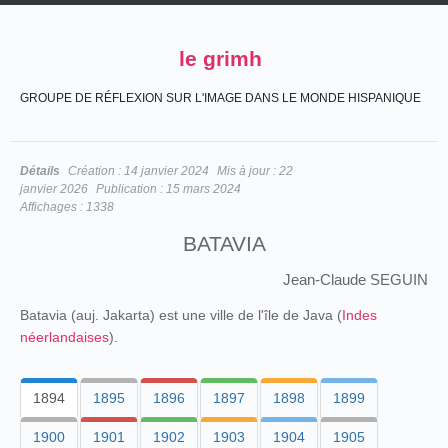
le grimh
GROUPE DE RÉFLEXION SUR L'IMAGE DANS LE MONDE HISPANIQUE
Détails
Création :
14 janvier 2024
Mis à jour :
22
janvier 2026
Publication :
15 mars 2024
Affichages :
1338
BATAVIA
Jean-Claude SEGUIN
Batavia (auj. Jakarta) est une ville de l'île de Java (
Indes
néerlandaises
).
1894
1895
1896
1897
1898
1899
1900
1901
1902
1903
1904
1905