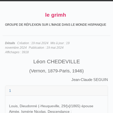
le grimh
GROUPE DE RÉFLEXION SUR L'IMAGE DANS LE MONDE HISPANIQUE
Détails
Création :
19 mai 2024
Mis à jour :
19
novembre 2024
Publication :
19 mai 2024
Affichages :
3918
Léon CHEDEVILLE
(Vernon, 1879-Paris, 1946)
Jean-Claude SEGUIN
1
Louis, Dieudonné (-Heuqueville, 29/[x]/1865) épouse
Aimée, Ismérie Nicolas. Descendance :