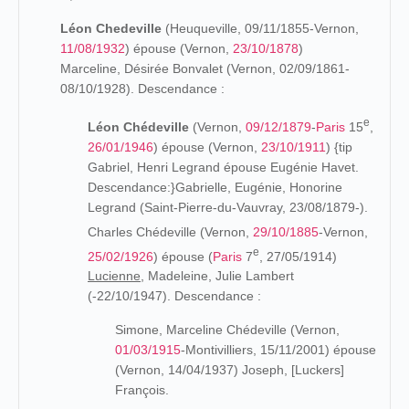
Léon Chedeville
(Heuqueville, 09/11/1855-Vernon,
11/08/1932
) épouse (Vernon,
23/10/1878
)
Marceline, Désirée Bonvalet (Vernon, 02/09/1861-
08/10/1928). Descendance :
e
Léon Chédeville
(Vernon,
09/12/1879
-
Paris
15
,
26/01/1946
) épouse (Vernon,
23/10/1911
) {tip
Gabriel, Henri Legrand épouse Eugénie Havet.
Descendance:}Gabrielle, Eugénie, Honorine
Legrand
(Saint-Pierre-du-Vauvray, 23/08/1879-).
Charles Chédeville (Vernon,
29/10/1885
-Vernon,
e
25/02/1926
) épouse (
Paris
7
, 27/05/1914)
Lucienne,
Madeleine, Julie Lambert
(-22/10/1947). Descendance :
Simone, Marceline Chédeville (Vernon,
01/03/1915
-Montivilliers, 15/11/2001) épouse
(Vernon, 14/04/1937) Joseph, [Luckers]
François.