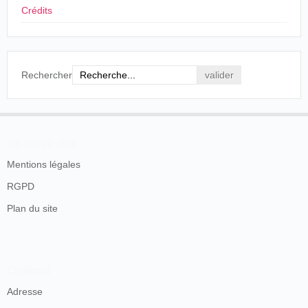
ingénieur sur son
matricule militaire
en 1897. Ajourné à
Crédits
plusieurs reprises, il est finalement exempté en 1902 pour
bronchite chronique et emphysème pulmonaire.
Le Cinématographe (1897-1906)
Rechercher
Léon Chedeville, probablement le fils, dispose d'un
chronophotographe qu'il présente, en novembre 1897, aux
Andelys
. Sans qu'il soit possible de connaître le typ de
relations qu'entretiennent les frères Lumière, le pionnier
Jacques Ducom
et Chedeville, nous savons grâce à deux
En savoir plus
courriers conservés que le cinématographe fait partie de
Mentions légales
leur intérêt commun. Même s'il existe de très fortes
présomptions pour pouvoir affirmer qu'il s'agit bien de Léon
RGPD
Chedeville, on peut raisonnable penser, en attention
Plan du site
d'autres sources, qu'il s'agit bien de lui. La première lettre
indique que Chedeville, sans doute à
Paris
, a ouvert une
salle d'exposition où des proyections sont organisées.
Contacts
Adresse