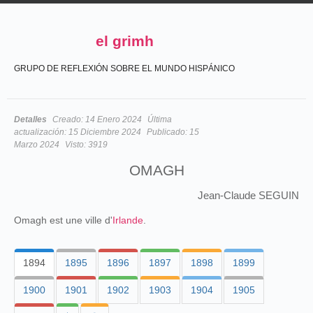
el grimh
GRUPO DE REFLEXIÓN SOBRE EL MUNDO HISPÁNICO
Detalles
Creado:
14 Enero 2024
Última
actualización:
15 Diciembre 2024
Publicado:
15
Marzo 2024
Visto:
3919
OMAGH
Jean-Claude SEGUIN
Omagh est une ville d'
Irlande
.
1894
1895
1896
1897
1898
1899
1900
1901
1902
1903
1904
1905