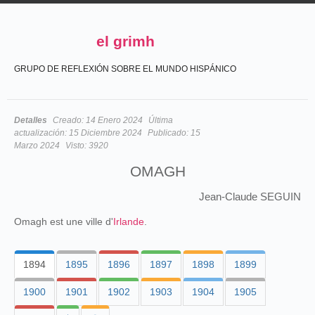
el grimh
GRUPO DE REFLEXIÓN SOBRE EL MUNDO HISPÁNICO
Detalles
Creado:
14 Enero 2024
Última
actualización:
15 Diciembre 2024
Publicado:
15
Marzo 2024
Visto:
3920
OMAGH
Jean-Claude SEGUIN
Omagh est une ville d'
Irlande
.
1894
1895
1896
1897
1898
1899
1900
1901
1902
1903
1904
1905