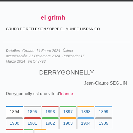
el grimh
GRUPO DE REFLEXIÓN SOBRE EL MUNDO HISPÁNICO
Detalles
Creado:
14 Enero 2024
Última
actualización:
21 Diciembre 2024
Publicado:
15
Marzo 2024
Visto:
3793
DERRYGONNELLY
Jean-Claude SEGUIN
Derrygonnelly est une ville d'
Irlande
.
1894
1895
1896
1897
1898
1899
1900
1901
1902
1903
1904
1905