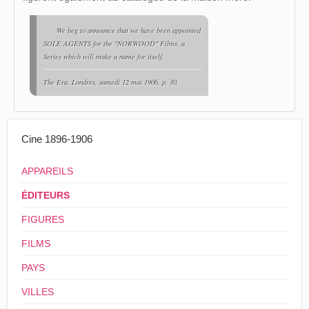
We beg to announce that we have been appointed
SOLE AGENTS for the "NORWOOD" Films, a
Series which will make a name for itself.
The Era
, Londres, samedi 12 mai 1906, p. 30.
Cine 1896-1906
APPAREILS
ÉDITEURS
FIGURES
FILMS
PAYS
VILLES