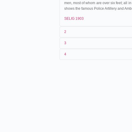
men, most of whom are over six feet; all in 
shows the famous Police Artillery and Am
SELIG 1903
2
3
1
Selig
.
4
2
[
William Selig
]
<12/08/1900
États-Unis
.
Chicago
3
<12/08/1900
4
États-Unis
.
Lincoln
.