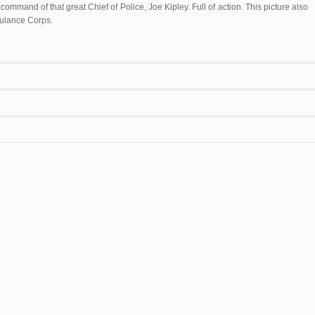
command of that great Chief of Police, Joe Kipley. Full of action. This picture also
bulance Corps.
Polyscope
The Chicago police department on parade
200 ft. $27.00. Ajax.