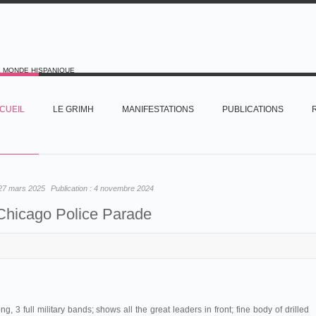
E MONDE HISPANIQUE
CUEIL
LE GRIMH
MANIFESTATIONS
PUBLICATIONS
27 mars 2025
Publication :
4 novembre 2024
Chicago Police Parade
g, 3 full military bands; shows all the great leaders in front; fine body of drilled