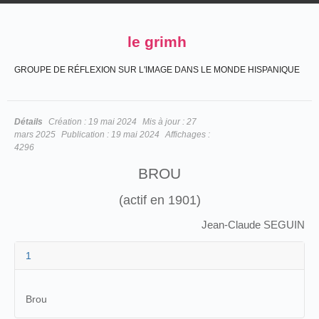
le grimh
GROUPE DE RÉFLEXION SUR L'IMAGE DANS LE MONDE HISPANIQUE
Détails
Création :
19 mai 2024
Mis à jour :
27
mars 2025
Publication :
19 mai 2024
Affichages :
4296
BROU
(actif en 1901)
Jean-Claude SEGUIN
1
Brou