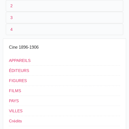
2
3
M. Brou donne des séances cinématographiques à
Meaux
4
en 1901.
SOURCES
09-
Cine 1896-1906
France
Meaux
Théâtre
cinématographe
10/03/1901
APPAREILS
ÉDITEURS
FIGURES
FILMS
PAYS
VILLES
Crédits