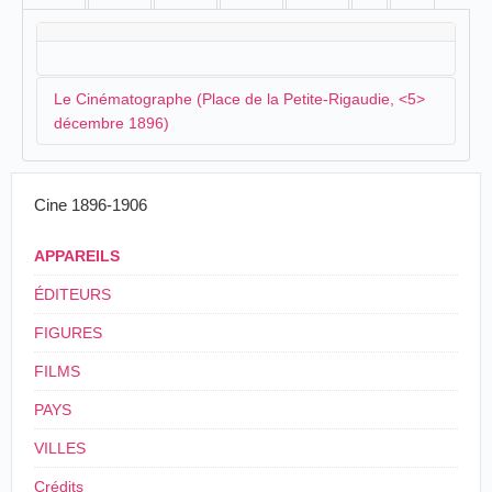
Le Cinématographe (Place de la Petite-Rigaudie, <5>
décembre 1896)
Sur la Petite Rigaudie, à l'occasion de la foire grasse,
Cine 1896-1906
qui commence le lundi 7 décembre, plusieurs
attractions et baraques se retrouvent sur la Petite et la
APPAREILS
Grande Rigaudie dont un cinématographe:
ÉDITEURS
Parmi les attractions qui encombrent la
FIGURES
Petite-Rigaudie nous citerons aussi
le
Cinématographe
(photographie animée.)
FILMS
Le
Cinématographe
reproduit avec une
merveilleuse exactitude tous les mouvements
PAYS
d'une personne en marche, d'un cheval au trot,
d'un train arrivant en gare eet déversant ses
VILLES
voyageurs sur le quai, d'un groupe dansant un
quadrille ou exécutant une manoeuvre
Crédits