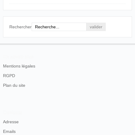
quelconque, etc.
C'est un spectacle très curieux et absolument
nouveau à Sarlat.
Le Sarladais
, Sarlat, samedi 5 décembre 1896, p.
Rechercher
1.
Le cinématographe reste après la fin de la foire malgré
le mauvais temps :
En savoir plus
Mentions légales
Quoique contrariée par un temps assez
maussade, notre foire de lundi dernier avait
RGPD
attiré quantité d'étrangers dans notre ville.
[...]
Plan du site
Nous avons énuméré dans notre précedent
numéro les attractions de la foire; nous n'y
reviendrons donc pas aujourd'hui.
Du reste, les industriels, marchands, femmes
Contacts
colosses, etc., ont déjà quitté Sarlat.
Cependant il nous est resté le
Cinématographe
,
Adresse
une création toute nouvelle, qui jouit d'une vogue
pleinement justifiée. Le
Cinématographe
ne se
Emails