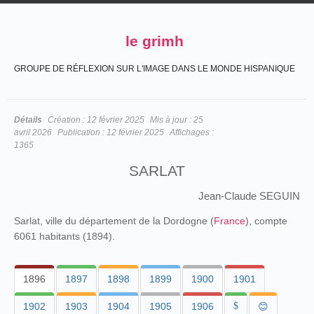
le grimh
GROUPE DE RÉFLEXION SUR L'IMAGE DANS LE MONDE HISPANIQUE
Détails
Création :
12 février 2025
Mis à jour :
25
avril 2026
Publication :
12 février 2025
Affichages :
1365
SARLAT
Jean-Claude SEGUIN
Sarlat, ville du département de la Dordogne (
France
), compte
6061 habitants (1894).
1896
1897
1898
1899
1900
1901
1902
1903
1904
1905
1906
$
😊