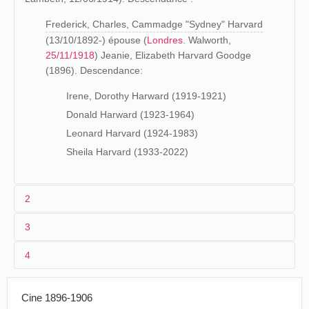
Frederick, Charles, Cammadge "Sydney" Harvard
(13/10/1892-) épouse (
Londres
. Walworth,
25/11/1918
) Jeanie, Elizabeth Harvard Goodge
(1896). Descendance:
Irene, Dorothy Harward (1919-1921)
Donald Harward (1923-1964)
Leonard Harvard (1924-1983)
Sheila Harvard (1933-2022)
2
3
Les origines (1861-1895)
4
Fred Harvard commence une carrière de magicien vers
1888 avec le spectacle d'illusionniste
"She"
(The
04-
Grande-
Theatre
Mysterious. The Beautiful). Il acquiert une certaine
Cine 1896-1906
Leeds
Animatosco
16/05/1896
Bretagne
Royal