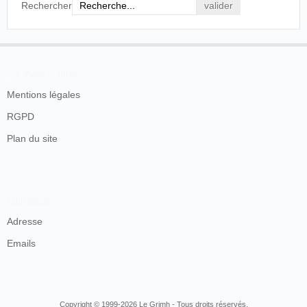
has gained the major portion of his experience
Rechercher
with old established firms as Messrs. Brandon
Medland, Chatham Pexton, J. E. Baines, Walter
Gibbons, Bio Tableaux, Edisonograph, Matt
Raymond, and others. Mr. Catlin's first practical
experience of kinematography was gained under the
En savoir plus
careful tuition of Mr. Joe Rosenthal, and scarcely a
Mentions légales
make of lantern or kinematograph has been
produced in the history of the trade that has not been
RGPD
manipulated by Mr. Catlin. The first moving picture
machine he used was Ottway's "Animatoscope," and
Plan du site
the machine he has in use at present is the Tyler-
Ernemann" Imperator."
The Kinematograph & Lantern Weekly
, 13 avril
1911, p. 1575.
Contacts
Adresse
En 1901, il est toujours
recensé
à
Londres
(Islington).
Emails
Et après... (1907-1931)
Edwin S. Catlin est l'un des fondateurs de la National
Association of Cinematograph Operators (N.A.C.O.) :
Copyright © 1999-2026 Le Grimh - Tous droits réservés.