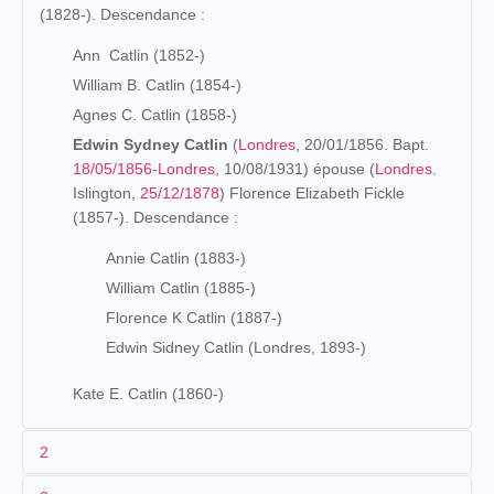
(1828-). Descendance :
Ann Catlin (1852-)
William B. Catlin (1854-)
Agnes C. Catlin (1858-)
Edwin Sydney Catlin
(
Londres
, 20/01/1856. Bapt.
18/05/1856
-
Londres
, 10/08/1931) épouse (
Londres
.
Islington,
25/12/1878
) Florence Elizabeth Fickle
(1857-). Descendance :
Annie Catlin (1883-)
William Catlin (1885-)
Florence K Catlin (1887-)
Edwin Sidney Catlin (Londres, 1893-)
Kate E. Catlin (1860-)
2