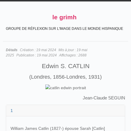
le grimh
GROUPE DE RÉFLEXION SUR L'IMAGE DANS LE MONDE HISPANIQUE
Détails
Création :
19 mai 2024
Mis à jour :
19 mai
2025
Publication :
19 mai 2024
Affichages :
2688
Edwin S. CATLIN
(Londres, 1856-Londres, 1931)
Jean-Claude SEGUIN
1
William James Catlin (1827-) épouse Sarah [Catlin]