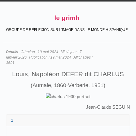
le grimh
GROUPE DE RÉFLEXION SUR L'IMAGE DANS LE MONDE HISPANIQUE
Détails
Création :
19 mai 2024
Mis à jour :
7
janvier 2026
Publication :
19 mai 2024
Affichages :
3691
Louis, Napoléon DEFER dit CHARLUS
(Aumale, 1860-Verberie, 1951)
Jean-Claude SEGUIN
1