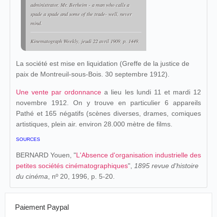
administrator, Mr. Berheim - a man who calls a
spade a spade and some of the trade- well, never
mind.
Kinematograph Weekly
, jeudi 22 avril 1909, p. 1449.
La société est mise en liquidation (Greffe de la justice de
paix de Montreuil-sous-Bois. 30 septembre 1912).
Une vente par ordonnance
a lieu les lundi 11 et mardi 12
novembre 1912. On y trouve en particulier 6 appareils
Pathé et 165 négatifs (scènes diverses, drames, comiques
artistiques, plein air. environ 28.000 mètre de films.
SOURCES
BERNARD Youen, "
L'Absence d'organisation industrielle des
petites sociétés cinématographiques
",
1895 revue d'histoire
du cinéma
, nº 20, 1996, p. 5-20.
Paiement Paypal