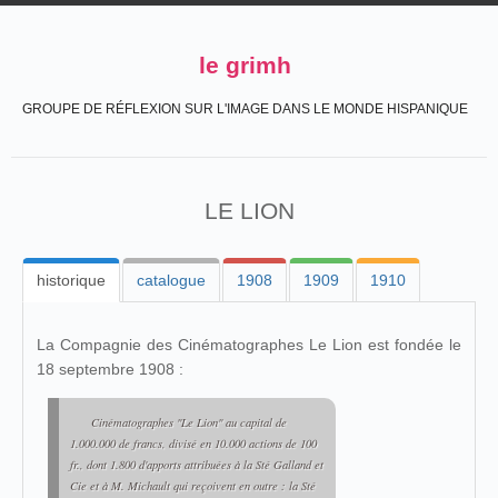
le grimh
GROUPE DE RÉFLEXION SUR L'IMAGE DANS LE MONDE HISPANIQUE
LE LION
historique
catalogue
1908
1909
1910
La Compagnie des Cinématographes Le Lion est fondée le
18 septembre 1908 :
Cinématographes "Le Lion" au capital de
1.000.000 de francs, divisé en 10.000 actions de 100
fr., dont 1.800 d'apports attribuées à la Sté Galland et
Cie et à M. Michault qui reçoivent en outre : la Sté