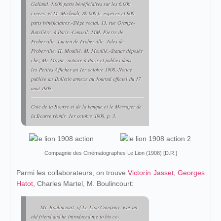
Galland, 1.000 parts bénéficiaires sur les 6.000
créées, et M. Michault, 80.000 fr. espèces et 900
parts bénéficiaires.-Siège social, 13, rue Grange-
Batelière, à Paris.-Conseil: MM. Pierre de
Froberville, Lucien de Froberville, Jules de
Froberville, H. Mouillé, M. Mouillé.-Statuts déposés
chez Me Moyne, notaire à Paris et publiés dans
les
Petites Affiches au 1er octobre 1908.
-Notice
publiée au
Bulletin annexe au Journal officiel
du 17
août 1908.
Cote de la Bourse et de la banque et le Messager de
la Bourse réunis
, 1er octobre 1908, p. 3.
Compagnie des Cinématographes Le Lion (1908) [D.R.]
Parmi les collaborateurs, on trouve
Victorin Jasset
,
Georges
Hatot
, Charles Martel, M. Boulincourt:
Mr. Boulincourt, of Le Lion Company, was an
old friend and he introduced me to his co-